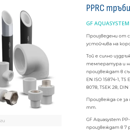
PPRC тръби
GF AQUASYSTEM 
Произведени от съ
устойчива на кор
Той е силно издръ
температура и н
произвеждат в съо
EN ISO 15874-1, TS 
8078, TSEK 28, DIN 
Произвежда се за 
mm.
GF Aquasystem PP
ги
произвеждат в 7 