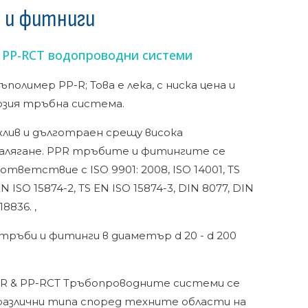
 и фитниги
PP-RCT водопроводни системи
полимер PP-R; Това е лека, с ниска цена и
озия тръбна система.
жлив и дълготраен срещу висока
алягане. PPR тръбите и фитингите се
тветствие с ISO 9901: 2008, ISO 14001, TS
EN ISO 15874-2, TS EN ISO 15874-3, DIN 8077, DIN
18836. ,
тръби и фитинги в диаметър d 20 - d 200
-R & PP-RCT Тръбопроводните системи се
различни типа според техните области на