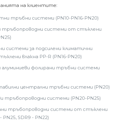
кванията на клиентите:
тни тръбни системи (PN10-PN16-PN20)
и тръбопроводни системи от стъклени
PN25)
и системи за подсилени климатични
ъклени влакна PP-R (PN16-PN20)
и алуминиеви фолирани тръбни системи
стабилни централни тръбни системи (PN20)
ви тръбопроводни системи (PN20-PN25)
ани тръбопроводни системи от стъклени
 - PN25, SDR9 - PN22)