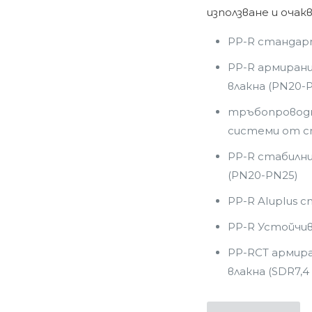
използване и оча
PP-R стандар
PP-R армиран
влакна (PN20-
тръбопроводн
системи от ст
PP-R стабилн
(PN20-PN25)
PP-R Aluplus 
PP-R Устойчи
PP-RCT армир
влакна (SDR7,4