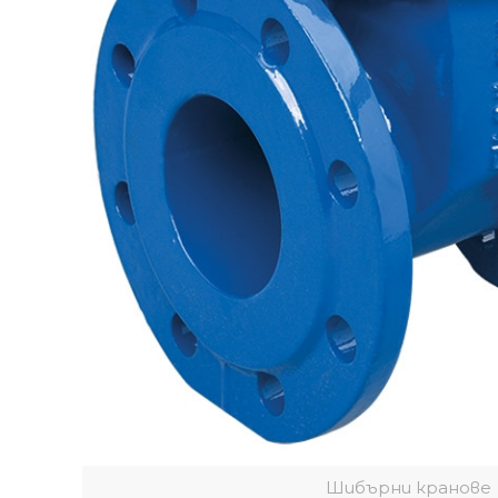
Шибърни кранове