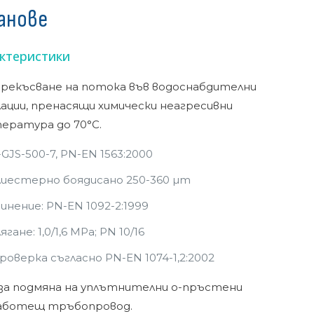
анове
ктеристики
прекъсване на потока във водоснабдителни
ации, пренасящи химически неагресивни
ература до 70°C.
GJS-500-7, PN-EN 1563:2000
лиестерно боядисано 250-360 µm
инение: PN-EN 1092-2:1999
ане: 1,0/1,6 MPa; PN 10/16
роверка съгласно PN-EN 1074-1,2:2002
за подмяна на уплътнителни о-пръстени
 работещ тръбопровод.