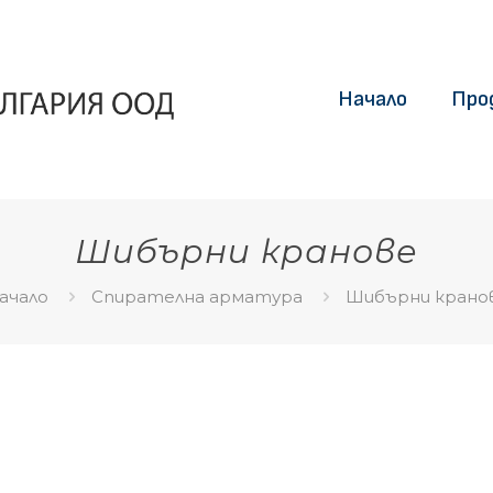
Начало
Про
Шибърни кранове
ачало
Спирателна арматура
Шибърни крано