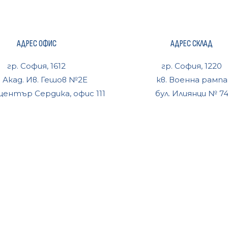
АДРЕС ОФИС
АДРЕС СКЛАД
гр. София, 1612
гр. София, 1220
. Акад. Ив. Гешов №2Е
кв. Военна рампа
център Сердика, офис 111
бул. Илиянци № 7