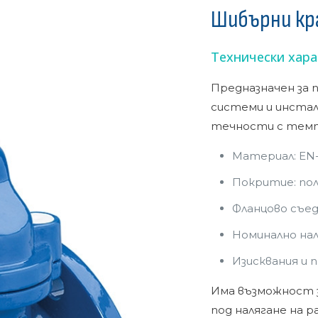
Шибърни кр
Технически хара
Предназначен за 
системи и инстал
течности с темп
Материал: EN-
Покритие: по
Фланцово съед
Номинално наляг
Изисквания и п
Има възможност 
под налягане на