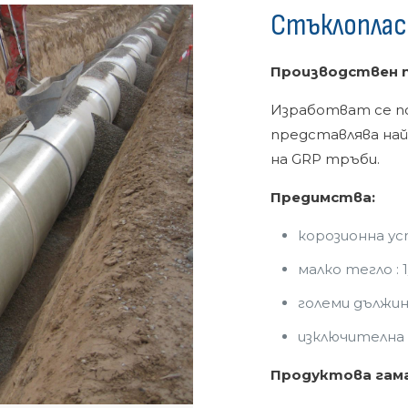
Стъклопла
Производствен п
Изработват се п
представлява най
на GRP тръби.
Предимства:
корозионна у
малко тегло :
големи дължини
изключителна
Продуктова гама