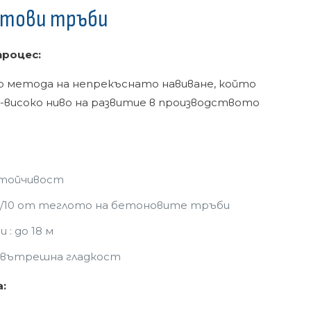
стови тръби
роцес:
о метода на непрекъснато навиване, който
-високо ниво на развитие в производството
стойчивост
 1/10 от теглото на бетоновите тръби
 : до 18 м
 вътрешна гладкост
: