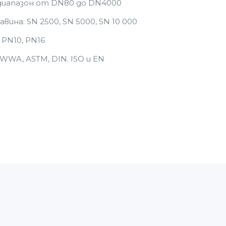
иапазон от DN80 до DN4000
авина: SN 2500, SN 5000, SN 10 000
, PN10, PN16
WA, ASTM, DIN. ISO и EN