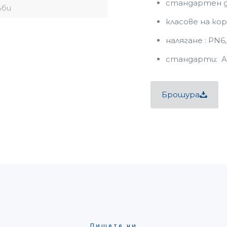
стандартен д
ъби
класове на кор
налягане : PN6
стандарти: AW
Брошура
Пишете ни